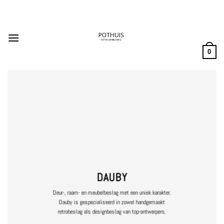
Ga
naar
inhoud
0
DAUBY
Deur-, raam- en meubelbeslag met een uniek karakter.
Dauby is gespecialiseerd in zowel handgemaakt
retrobeslag als designbeslag van top-ontwerpers.