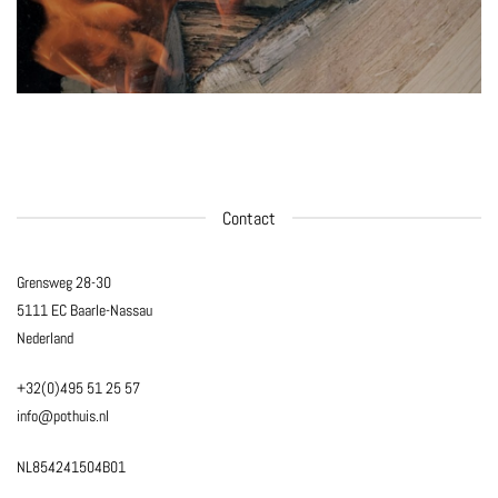
Contact
Grensweg 28-30
5111 EC Baarle-Nassau
Nederland
+32(0)495 51 25 57
info@pothuis.nl
NL854241504B01