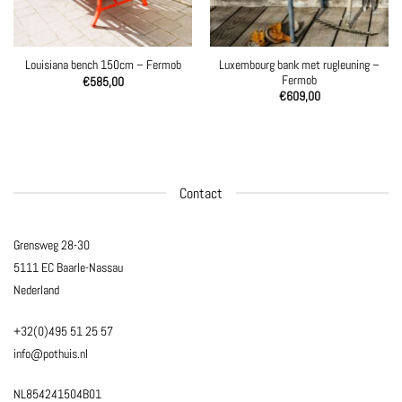
Luxembourg bank met rugleuning –
Louisiana bench 150cm – Fermob
Fermob
€
585,00
€
609,00
Contact
Grensweg 28-30
5111 EC Baarle-Nassau
Nederland
+32(0)495 51 25 57
info@pothuis.nl
NL854241504B01