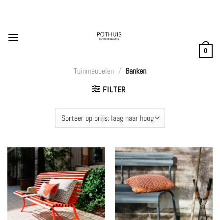
Ga
naar
inhoud
0
Tuinmeubelen
/
Banken
FILTER