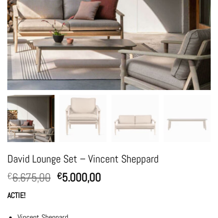
David Lounge Set – Vincent Sheppard
Oorspronkelijke
Huidige
6.675,00
5.000,00
€
€
prijs
prijs
ACTIE!
was:
is:
€6.675,00.
€5.000,00.
Vincent Sheppard