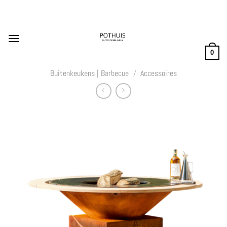
Ga
naar
inhoud
0
Buitenkeukens | Barbecue
/
Accessoires