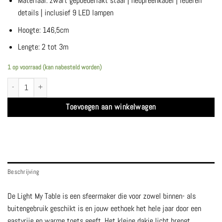
Materiaal: zwart gepoederlakt staal | neopreenkabel | lederen
details | inclusief 9 LED lampen
Hoogte: 146,5cm
Lengte: 2 tot 3m
1 op voorraad (kan nabesteld worden)
Light my table - Vincent Sheppard aantal
Toevoegen aan winkelwagen
Beschrijving
De Light My Table is een sfeermaker die voor zowel binnen- als
buitengebruik geschikt is en jouw eethoek het hele jaar door een
gastvrije en warme toets geeft. Het kleine dakje licht brengt