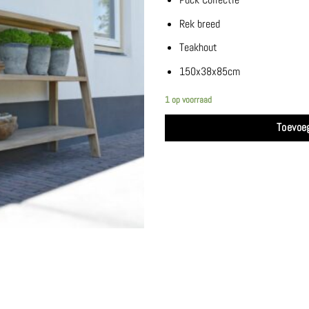
Rek breed
Teakhout
150x38x85cm
1 op voorraad
Toevoe