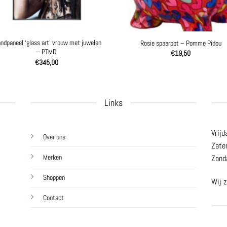
dpaneel ‘glass art’ vrouw met juwelen
Rosie spaarpot – Pomme Pidou
– PTMD
€
19,50
€
345,00
Links
Vrijd
Over ons
Zate
Merken
Zond
Shoppen
Wij z
Contact