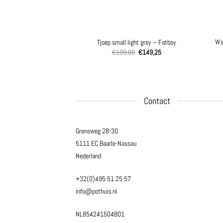
Wan
pot – Pomme Pidou
Tjoep small light grey – Fatboy
Oorspronkelijke
Huidige
19,50
€
199,00
€
149,25
prijs
prijs
was:
is:
€199,00.
€149,25.
Contact
Grensweg 28-30
5111 EC Baarle-Nassau
Nederland
+32(0)495 51 25 57
info@pothuis.nl
NL854241504B01