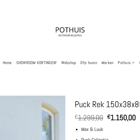
Home
SHOWROOM KORTINGEN!
Webshop
Ofyr huren
Merken
Pothuis
Puck Rek 150x38x8
Oorspronkel
H
1.299,00
1.150,00
€
€
prijs
p
Max & Luuk
was:
is
€1.299,00.
€
Puck Collectie