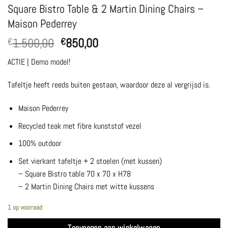
Square Bistro Table & 2 Martin Dining Chairs –
Maison Pederrey
Oorspronkelijke
Huidige
1.500,00
850,00
€
€
prijs
prijs
ACTIE | Demo model!
was:
is:
€1.500,00.
€850,00.
Tafeltje heeft reeds buiten gestaan, waardoor deze al vergrijsd is.
Maison Pederrey
Recycled teak met fibre kunststof vezel
100% outdoor
Set vierkant tafeltje + 2 stoelen (met kussen)
– Square Bistro table 70 x 70 x H78
– 2 Martin Dining Chairs met witte kussens
1 op voorraad
Toevoegen aan winkelwagen