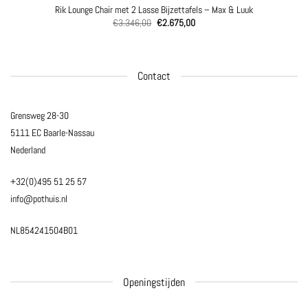
Rik Lounge Chair met 2 Lasse Bijzettafels – Max & Luuk
Oorspronkelijke
Huidige
€
3.346,00
€
2.675,00
prijs
prijs
was:
is:
€3.346,00.
€2.675,00.
Contact
Grensweg 28-30
5111 EC Baarle-Nassau
Nederland
+32(0)495 51 25 57
info@pothuis.nl
NL854241504B01
Openingstijden