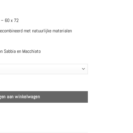
7 – 60 x 72
 gecombineerd met natuurlijke materialen
en Sabbia en Macchiato
 aantal
gen aan winkelwagen