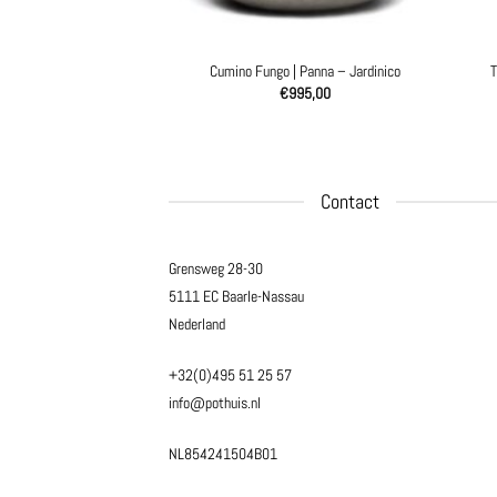
 Ruggine | 3 maten –
Cumino Fungo | Panna – Jardinico
T
rdinico
€
995,00
Prijsklasse:
0
-
€
895,00
€275,00
tot
€895,00
Contact
Grensweg 28-30
5111 EC Baarle-Nassau
Nederland
+32(0)495 51 25 57
info@pothuis.nl
NL854241504B01