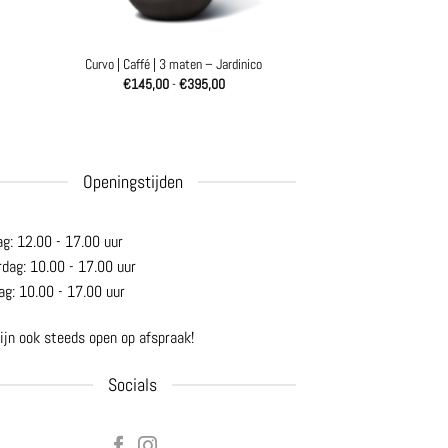
Curvo | Caffé | 3 maten – Jardinico
Prijsklasse:
€
145,00
-
€
395,00
€145,00
tot
€395,00
Openingstijden
ag: 12.00 - 17.00 uur
rdag: 10.00 - 17.00 uur
ag: 10.00 - 17.00 uur
ijn ook steeds open op afspraak!
Socials