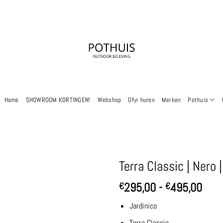
Home
SHOWROOM KORTINGEN!
Webshop
Ofyr huren
Merken
Pothuis
Terra Classic | Nero 
Prij
295,00
-
495,00
€
€
€29
Jardinico
tot
€49
Terra Classic