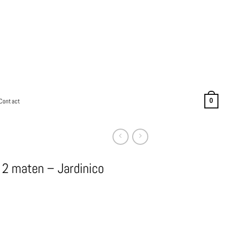
Contact
0
| 2 maten – Jardinico
sklasse:
5,00
5,00