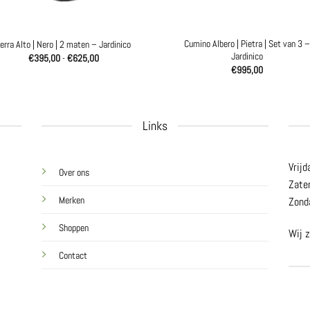
Cumino Albero | Pietra | Set van 3 –
erra Alto | Nero | 2 maten – Jardinico
Jardinico
Prijsklasse:
€
395,00
-
€
625,00
€395,00
€
995,00
tot
€625,00
Links
Vrijd
Over ons
Zate
Merken
Zond
Shoppen
Wij z
Contact