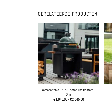
GERELATEERDE PRODUCTEN
PRO kamado joe classic
Kamado table 65 PRO beton The Bastard –
 – Ofyr
Ofyr
Prijsklasse:
Prijsklasse:
0
-
€
3.095,00
€
1.945,00
-
€
2.045,00
€2.895,00
€1.945,00
tot
tot
€3.095,00
€2.045,00