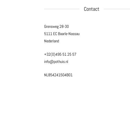
Contact
Grensweg 28-30
5111 EC Baarle-Nassau
Nederland
+32(0)495 51 25 57
info@pothuis.nl
NL854241504B01