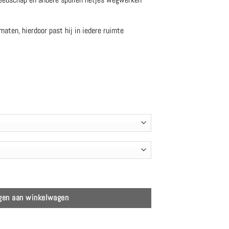
rmaten, hierdoor past hij in iedere ruimte
– Ofyr aantal
gen aan winkelwagen