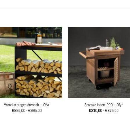
Wood storages dressoir – Ofyr
Storage insert PRO – Ofyr
Prijsklasse:
Prijskla
€
895,00
-
€
995,00
€
310,00
-
€
825,00
€895,00
€310,0
tot
tot
€995,00
€825,0