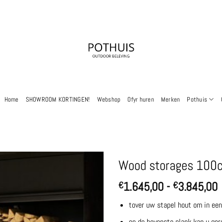
Home
SHOWROOM KORTINGEN!
Webshop
Ofyr huren
Merken
Pothuis
Wood storages 100c
P
1.645,00
-
3.845,00
€
€
tover uw stapel hout om in ee
t
op de bovenste plank kan u ge