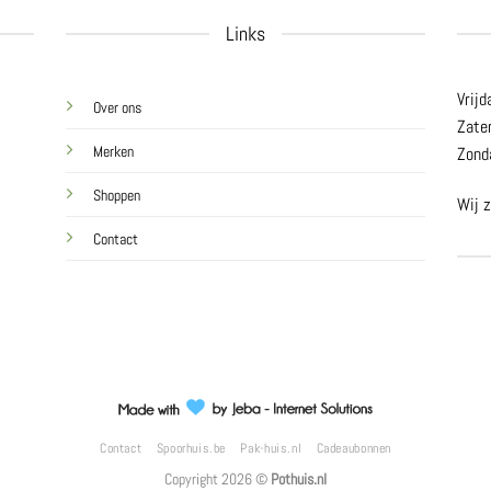
Links
Vrijd
Over ons
Zate
Merken
Zond
Shoppen
Wij z
Contact
Contact
Spoorhuis.be
Pak-huis.nl
Cadeaubonnen
Copyright 2026 ©
Pothuis.nl