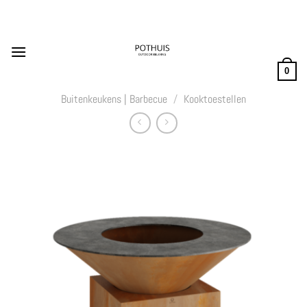
Ga
naar
inhoud
0
Buitenkeukens | Barbecue
/
Kooktoestellen