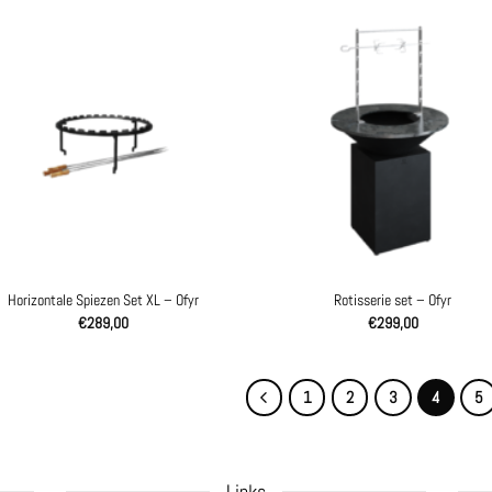
Horizontale Spiezen Set XL – Ofyr
Rotisserie set – Ofyr
€
289,00
€
299,00
1
2
3
4
5
Links