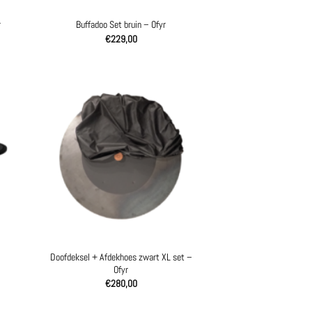
r
Buffadoo Set bruin – Ofyr
€
229,00
Doofdeksel + Afdekhoes zwart XL set –
Ofyr
€
280,00