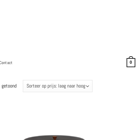
Contact
0
Gesorteerd
t getoond
op
prijs:
laag
naar
hoog