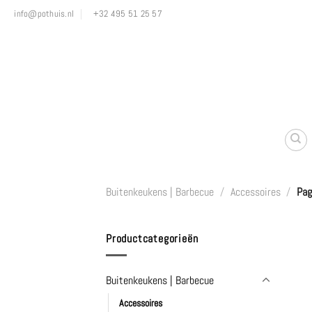
Ga
info@pothuis.nl
+32 495 51 25 57
naar
inhoud
Buitenkeukens | Barbecue
/
Accessoires
/
Pag
Productcategorieën
Buitenkeukens | Barbecue
Accessoires