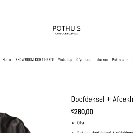
Home
SHOWROOM KORTINGEN!
Webshop
Ofyr huren
Merken
Pothuis
Doofdeksel + Afdekh
280,00
€
Ofyr
Set van doofdeksel + afdekhoe