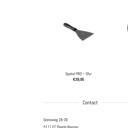
n Casserole Set – Ofyr
Spatel PRO – Ofyr
95,00
€
39,95
Contact
Grensweg 28-30
5111 EC Baarle-Nassau