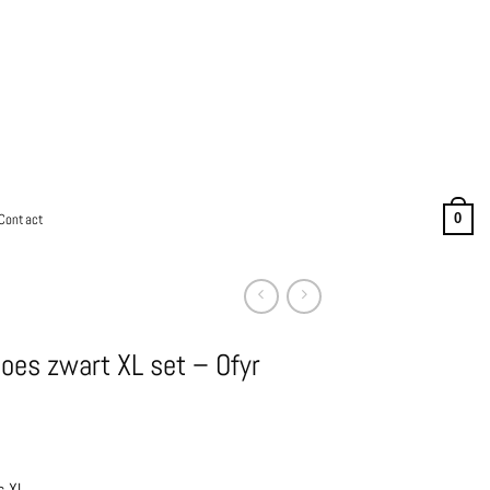
Contact
0
oes zwart XL set – Ofyr
s XL