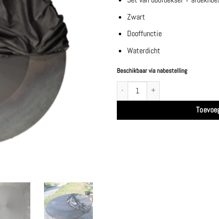
Zwart
Dooffunctie
Waterdicht
Beschikbaar via nabestelling
Doofdeksel + Afdekhoes zwart XL set - O
Toevoe