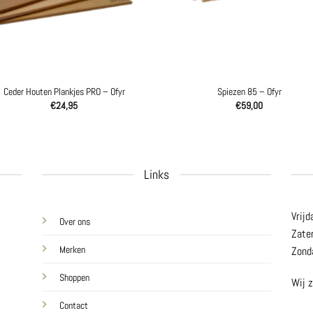
Ceder Houten Plankjes PRO – Ofyr
Spiezen 85 – Ofyr
€
24,95
€
59,00
Links
Vrijd
Over ons
Zate
Merken
Zond
Shoppen
Wij z
Contact