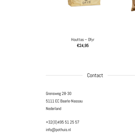
ekhoes zwart 85 set –
Houttas – Ofyr
Ofyr
€
24,95
150,00
Contact
Grensweg 28-30
5111 EC Baarle-Nassau
Nederland
+32(0)495 51 25 57
info@pothuis.nl