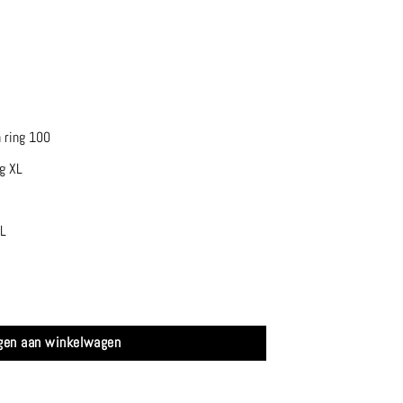
 ring 100
ng XL
L
l
gen aan winkelwagen