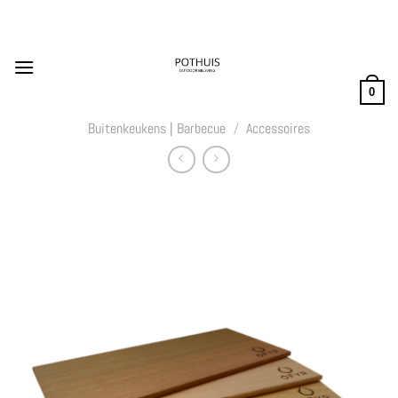
Ga
naar
inhoud
0
Buitenkeukens | Barbecue
/
Accessoires