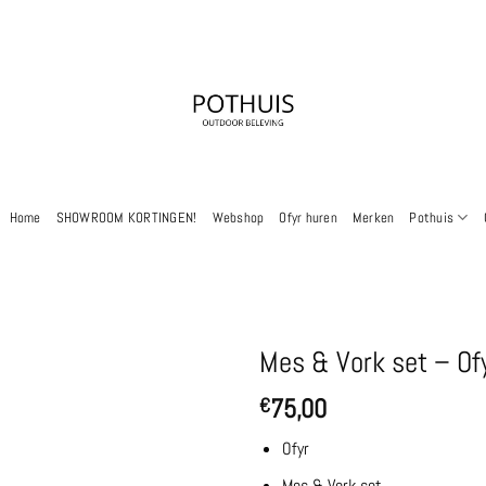
Home
SHOWROOM KORTINGEN!
Webshop
Ofyr huren
Merken
Pothuis
Mes & Vork set – Of
75,00
€
Ofyr
Mes & Vork set