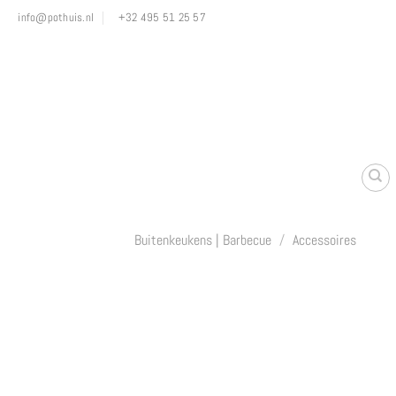
Ga
info@pothuis.nl
+32 495 51 25 57
naar
inhoud
Buitenkeukens | Barbecue
/
Accessoires