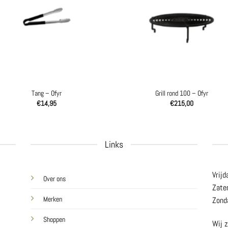
Tang – Ofyr
Grill rond 100 – Ofyr
€
14,95
€
215,00
Links
Vrijd
Over ons
Zate
Merken
Zond
Shoppen
Wij z