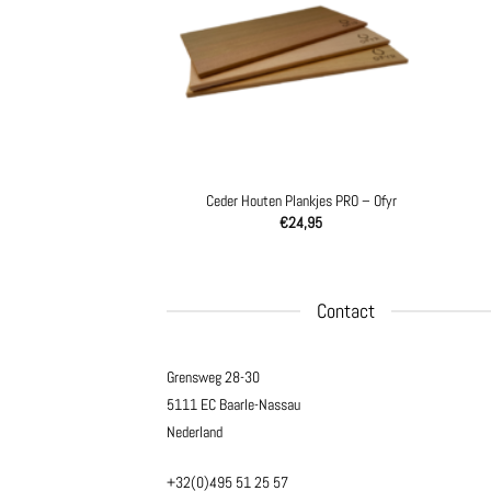
et bruin – Ofyr
Ceder Houten Plankjes PRO – Ofyr
229,00
€
24,95
Contact
Grensweg 28-30
5111 EC Baarle-Nassau
Nederland
+32(0)495 51 25 57