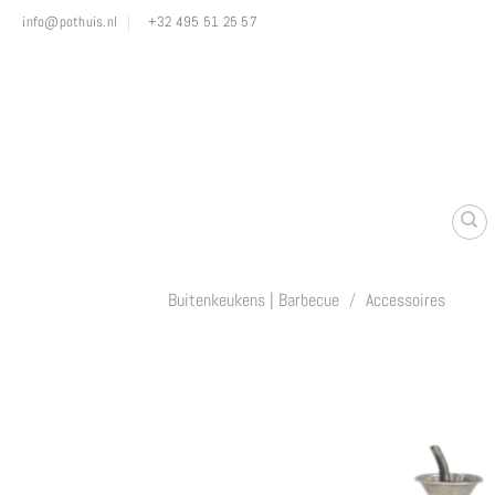
Ga
info@pothuis.nl
+32 495 51 25 57
naar
inhoud
Buitenkeukens | Barbecue
/
Accessoires