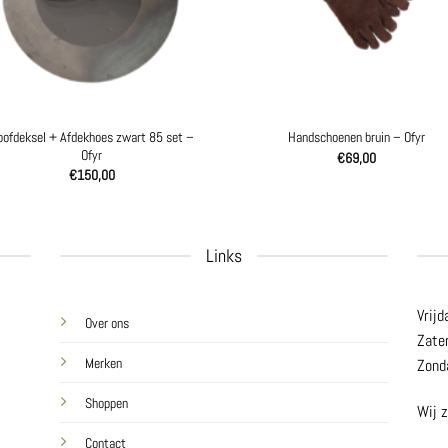
oofdeksel + Afdekhoes zwart 85 set –
Handschoenen bruin – Ofyr
Ofyr
€
69,00
€
150,00
Links
Vrijd
Over ons
Zate
Merken
Zond
Shoppen
Wij z
Contact