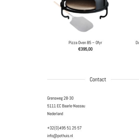
D
rk set – Ofyr
Pizza Oven 85 – Ofyr
75,00
€
395,00
Contact
Grensweg 28-30
5111 EC Baarle-Nassau
Nederland
+32(0)495 51 25 57
info@pothuis.nl