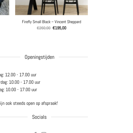
Firefly Small Black – Vincent Sheppard
Oorspronkelijke
Huidige
€
260,00
€
195,00
prijs
prijs
was:
is:
€260,00.
€195,00.
Openingstijden
ag: 12.00 - 17.00 uur
rdag: 10.00 - 17.00 uur
ag: 10.00 - 17.00 uur
ijn ook steeds open op afspraak!
Socials