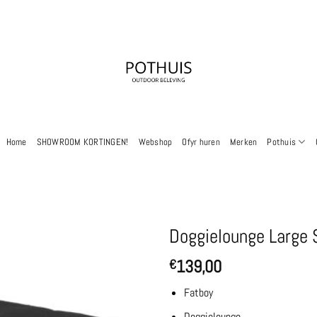
Home
SHOWROOM KORTINGEN!
Webshop
Ofyr huren
Merken
Pothuis
Doggielounge Large 
139,00
€
Fatboy
Doggielounge