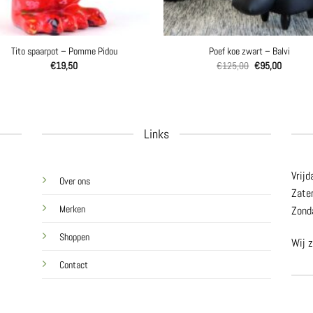
Tito spaarpot – Pomme Pidou
Poef koe zwart – Balvi
Oorspronkelijke
Huidige
€
19,50
€
125,00
€
95,00
prijs
prijs
was:
is:
€125,00.
€95,00.
Links
Vrijd
Over ons
Zate
Merken
Zond
Shoppen
Wij z
Contact