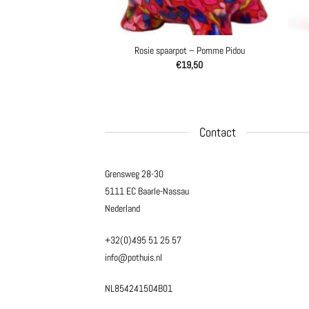
premium – Cotton Ball
Rosie spaarpot – Pomme Pidou
ights
€
19,50
39,90
Contact
Grensweg 28-30
5111 EC Baarle-Nassau
Nederland
+32(0)495 51 25 57
info@pothuis.nl
NL854241504B01