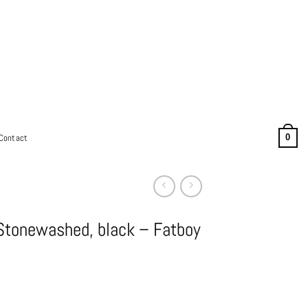
Contact
0
Stonewashed, black – Fatboy