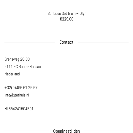
Buffadoo Set bruin – Ofyr
€
229,00
Contact
Grensweg 28-30
5111 EC Baarle-Nassau
Nederland
+32(0)495 51 25 57
info@pothuis.nl
NL854241504B01
Openingstijden