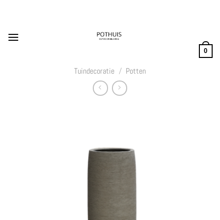
Ga
naar
inhoud
0
Tuindecoratie
/
Potten