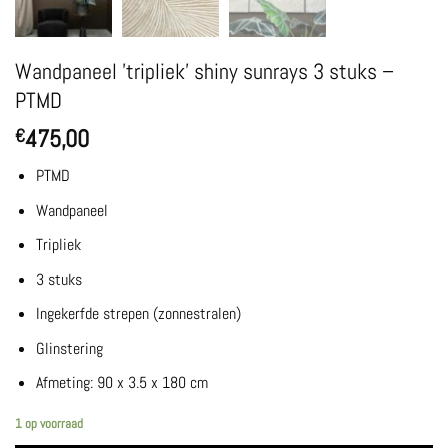
Wandpaneel ’tripliek’ shiny sunrays 3 stuks –
PTMD
475,00
€
PTMD
Wandpaneel
Tripliek
3 stuks
Ingekerfde strepen (zonnestralen)
Glinstering
Afmeting: 90 x 3.5 x 180 cm
1 op voorraad