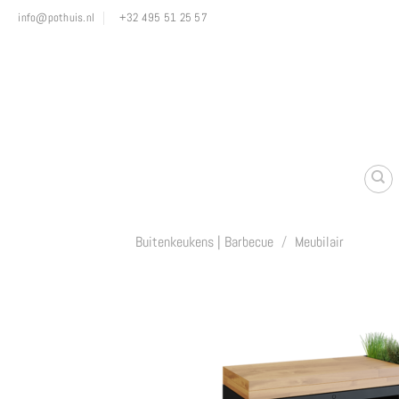
Ga
info@pothuis.nl
+32 495 51 25 57
naar
inhoud
Buitenkeukens | Barbecue
/
Meubilair