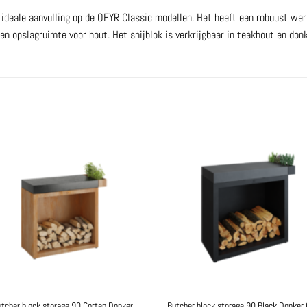
ideale aanvulling op de OFYR Classic modellen. Het heeft een robuust wer
en opslagruimte voor hout. Het snijblok is verkrijgbaar in teakhout en don
tcher block storage 90 Corten Donker
Butcher block storage 90 Black Donker 