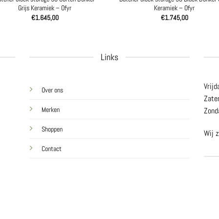
Grijs Keramiek – Ofyr
Keramiek – Ofyr
€
1.645,00
€
1.745,00
Links
Vrijd
Over ons
Zate
Merken
Zond
Shoppen
Wij z
Contact