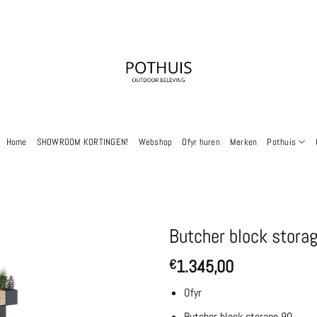
Home
SHOWROOM KORTINGEN!
Webshop
Ofyr huren
Merken
Pothuis
Butcher block stora
1.345,00
€
Ofyr
Butcher block storage 90