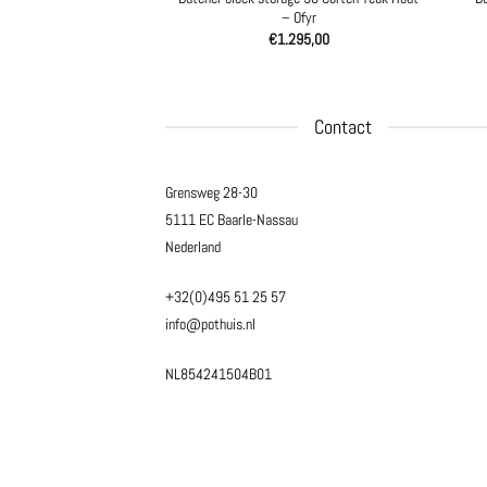
– Ofyr
€
1.295,00
Contact
Grensweg 28-30
5111 EC Baarle-Nassau
Nederland
+32(0)495 51 25 57
info@pothuis.nl
NL854241504B01