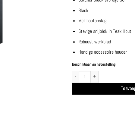
Black
Met houtopslag
Stevige snijblok in Teak Hout
Robuust werkblad
Handige accessoire houder
Beschikbaar via nabestelling
Butcher block storage 90 Black Teak Hout
Toevoe