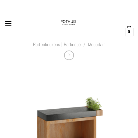
Ga
naar
inhoud
0
Buitenkeukens | Barbecue
/
Meubilair