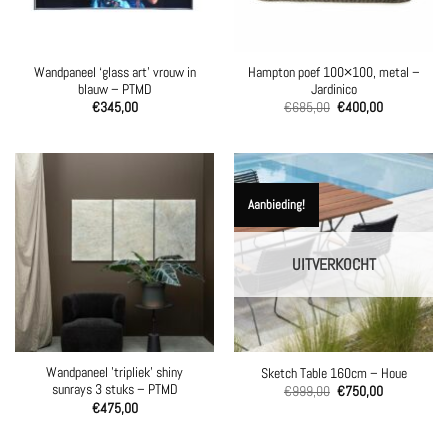
Wandpaneel ‘glass art’ vrouw in
Hampton poef 100×100, metal –
blauw – PTMD
Jardinico
Oorspronkelijke
Huidige
€
345,00
€
685,00
€
400,00
prijs
prijs
was:
is:
€685,00.
€400,00.
Aanbieding!
UITVERKOCHT
Wandpaneel ’tripliek’ shiny
Sketch Table 160cm – Houe
sunrays 3 stuks – PTMD
Oorspronkelijke
Huidige
€
999,00
€
750,00
prijs
prijs
€
475,00
was:
is:
€999,00.
€750,00.