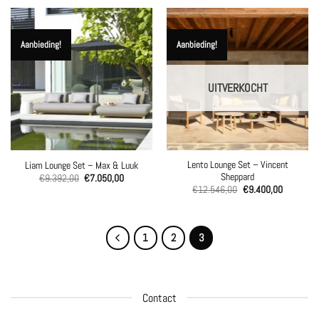
€6.675,00.
€5.000,00.
€9.117,00.
€6.850,00
Aanbieding!
Aanbieding!
UITVERKOCHT
Lento Lounge Set – Vincent
Liam Lounge Set – Max & Luuk
Sheppard
Oorspronkelijke
Huidige
€
9.392,00
€
7.050,00
prijs
prijs
Oorspronkelijke
Huidige
€
12.546,00
€
9.400,00
was:
is:
prijs
prijs
€9.392,00.
€7.050,00.
was:
is:
€12.546,00.
€9.400,0
1
2
3
Contact