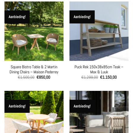
Aanbieding!
Aanbieding!
Square Bistro Table & 2 Martin
Puck Rek 150x38x85cm Teak –
Dining Chairs – Maison Pederrey
Max & Luuk
Oorspronkelijke
Huidige
Oorspronkelijke
Huidige
€
1.500,00
€
850,00
€
1.299,00
€
1.150,00
prijs
prijs
prijs
prijs
was:
is:
was:
is:
€1.500,00.
€850,00.
€1.299,00.
€1.150,00
Aanbieding!
Aanbieding!