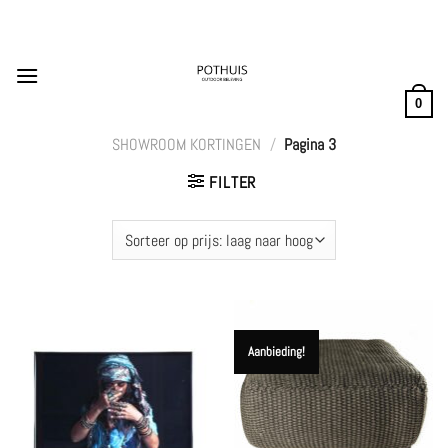
Ga
naar
inhoud
0
SHOWROOM KORTINGEN
/
Pagina 3
FILTER
Aanbieding!