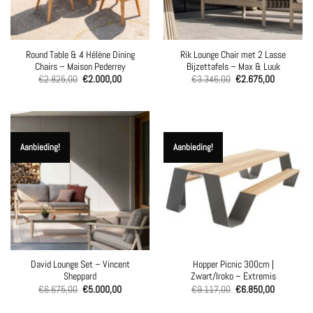
Round Table & 4 Hélène Dining
Rik Lounge Chair met 2 Lasse
Chairs – Maison Pederrey
Bijzettafels – Max & Luuk
Oorspronkelijke
Huidige
Oorspronkelijke
Huidige
€
2.825,00
€
2.000,00
€
3.346,00
€
2.675,00
prijs
prijs
prijs
prijs
was:
is:
was:
is:
€2.825,00.
€2.000,00.
€3.346,00.
€2.675,00
Aanbieding!
Aanbieding!
David Lounge Set – Vincent
Hopper Picnic 300cm |
Sheppard
Zwart/Iroko – Extremis
Oorspronkelijke
Huidige
Oorspronkelijke
Huidige
€
6.675,00
€
5.000,00
€
9.117,00
€
6.850,00
prijs
prijs
prijs
prijs
was:
is:
was:
is: